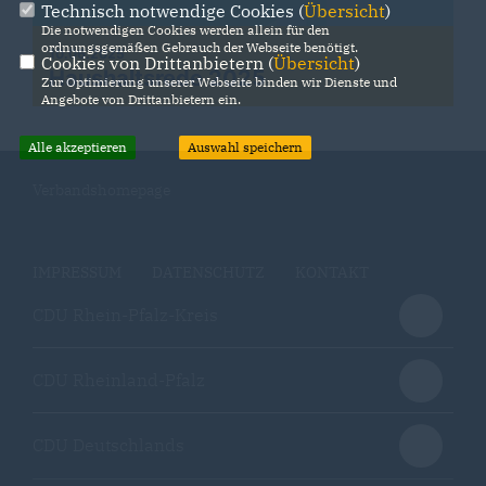
Technisch notwendige Cookies (
Übersicht
)
Die notwendigen Cookies werden allein für den
ordnungsgemäßen Gebrauch der Webseite benötigt.
10.06.2025
Cookies von Drittanbietern (
Übersicht
)
Haushaltsrede 2025
Zur Optimierung unserer Webseite binden wir Dienste und
Angebote von Drittanbietern ein.
Alle akzeptieren
Auswahl speichern
Verbandshomepage
IMPRESSUM
DATENSCHUTZ
KONTAKT
CDU Rhein-Pfalz-Kreis
CDU Rheinland-Pfalz
CDU Deutschlands